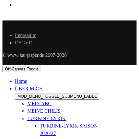
Impressum
DSGVO
© www.kai-jasper.de 2007-2026
Off-Canvas Toggle
Home
ÜBER MICH
MOD_MENU_TOGGLE_SUBMENU_LABEL
MEIN ABC
MEINE CHILIS
TURBINE-LYRIK
TURBINE-LYRIK SAISON
2026/27